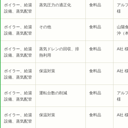
ボイラー、給湯
蒸気圧力の適正化
食料品
アル
設備、蒸気配管
様
ボイラー、給湯
その他
食料品
山陽
設備、蒸気配管
沖（本
ボイラー、給湯
蒸気ドレンの回収、排
食料品
A社 
設備、蒸気配管
熱利用
ボイラー、給湯
保温対策
食料品
A社 
設備、蒸気配管
ボイラー、給湯
運転台数の削減
食料品
アル
設備、蒸気配管
様
ボイラー、給湯
保温対策
食料品
A社 
設備、蒸気配管