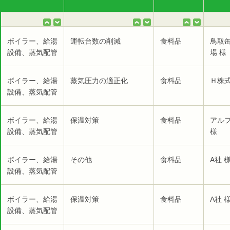
ボイラー、給湯
運転台数の削減
食料品
鳥取
設備、蒸気配管
場 様
ボイラー、給湯
蒸気圧力の適正化
食料品
Ｈ株式
設備、蒸気配管
ボイラー、給湯
保温対策
食料品
アル
設備、蒸気配管
様
ボイラー、給湯
その他
食料品
A社 
設備、蒸気配管
ボイラー、給湯
保温対策
食料品
A社 
設備、蒸気配管