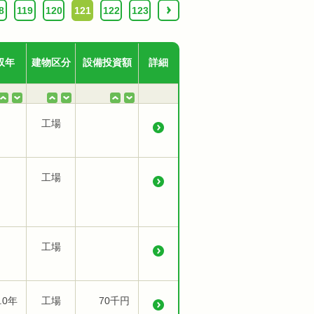
8
119
120
121
122
123
›
収年
建物区分
設備投資額
詳細
工場
工場
工場
.0年
工場
70千円