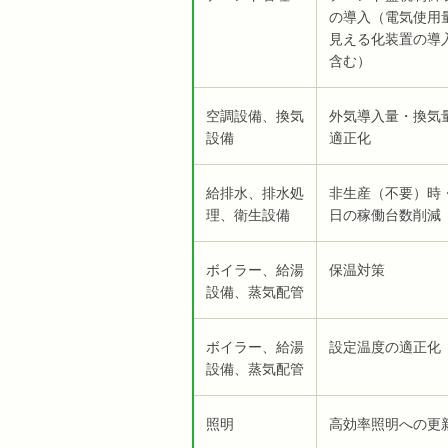
の導入（電気使用
見える化装置の導
含む）
空調設備、換気
外気導入量・換気
設備
適正化
給排水、排水処
非生産（不要）時
理、衛生設備
日の稼働台数削減
ボイラー、給湯
保温対策
設備、蒸気配管
ボイラー、給湯
設定温度の適正化
設備、蒸気配管
照明
高効率照明への更