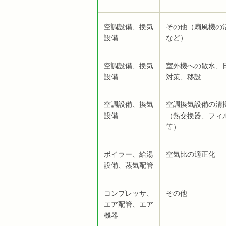
空調設備、換気
その他（扇風機の
設備
など）
空調設備、換気
室外機への散水、
設備
対策、移設
空調設備、換気
空調換気設備の
設備
（熱交換器、フィ
等）
ボイラー、給湯
空気比の適正化
設備、蒸気配管
コンプレッサ、
その他
エア配管、エア
機器