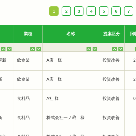
1
2
3
4
5
6
7
業種
名称
提案区分
回
更新
飲食業
A店 様
投資改善
2
新
飲食業
A店 様
投資改善
2
食料品
A社 様
投資改善
0
新
食料品
株式会社一ノ蔵 様
投資改善