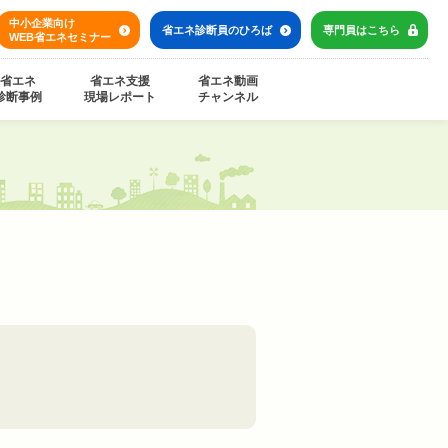
中小企業向け
省エネ診断員の
ひろば
専門員は
こちら
WEB省エネセミナー
省エネ
省エネ支援
省エネ動画
診断事例
現場レポート
チャンネル