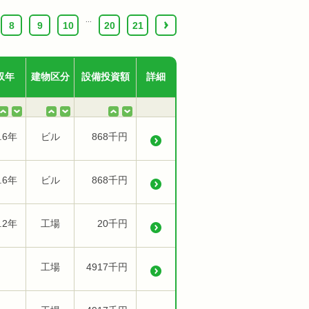
...
8
9
10
20
21
›
収年
建物区分
設備投資額
詳細
.6年
ビル
868千円
.6年
ビル
868千円
.2年
工場
20千円
工場
4917千円