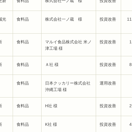
更新
食料品
株式会社一ノ蔵 様
投資改善
減光
食料品
株式会社一ノ蔵 様
投資改善
11
新
食料品
マルイ食品株式会社 米ノ
投資改善
1
津工場 様
新
食料品
Ａ社 様
投資改善
8
食料品
日本クッカリー株式会社
運用改善
沖縄工場 様
新
食料品
H社 様
投資改善
2
新
食料品
K社 様
投資改善
4