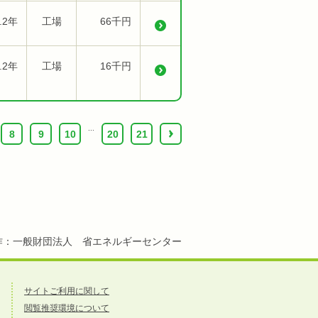
.2年
工場
66千円
.2年
工場
16千円
...
8
9
10
20
21
›
作：一般財団法人 省エネルギーセンター
サイトご利用に関して
閲覧推奨環境について