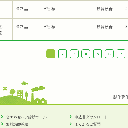
食料品
A社 様
投資改善
2
置、
食料品
A社 様
投資改善
3
置
1
2
3
4
5
6
7
製作著
省エネセルフ診断ツール
申込書ダウンロード
無料講師派遣
よくあるご質問