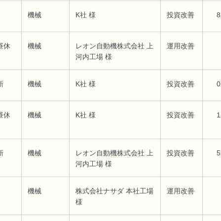
機械
K社 様
投資改善
8
昼休
機械
レオン自動機株式会社 上
運用改善
河内工場 様
新
機械
K社 様
投資改善
0
昼休
機械
K社 様
投資改善
1
新
機械
レオン自動機株式会社 上
投資改善
5
河内工場 様
機械
株式会社ナサダ 本社工場
運用改善
様