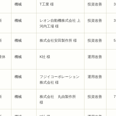
機械
T工業 様
投資改善
3
新
機械
レオン自動機株式会社 上
投資改善
3
河内工場 様
新
機械
株式会社安田製作所 様
投資改善
5
昼休
機械
K社 様
運用改善
機械
フジイコーポレーション
運用改善
株式会社 様
新
機械
株式会社 丸由製作所
投資改善
7
様