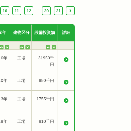
...
10
11
12
20
21
›
収年
建物区分
設備投資額
詳細
.6年
工場
31950千
円
.0年
工場
880千円
.3年
工場
1755千円
.8年
工場
810千円