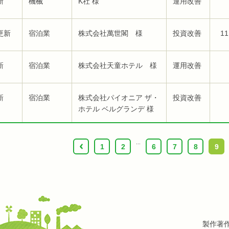
新
機械
K社 様
運用改善
更新
宿泊業
株式会社萬世閣 様
投資改善
11
新
宿泊業
株式会社天童ホテル 様
運用改善
新
宿泊業
株式会社パイオニア ザ・
投資改善
ホテル ベルグランデ 様
...
‹
1
2
6
7
8
9
製作著