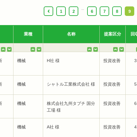
...
‹
1
2
6
7
8
9
業種
名称
提案区分
回
新
機械
H社 様
投資改善
3
新
機械
シャトル工業株式会社 様
投資改善
5
新
機械
株式会社九州タブチ 国分
投資改善
6
工場 様
機械
A社 様
投資改善
4