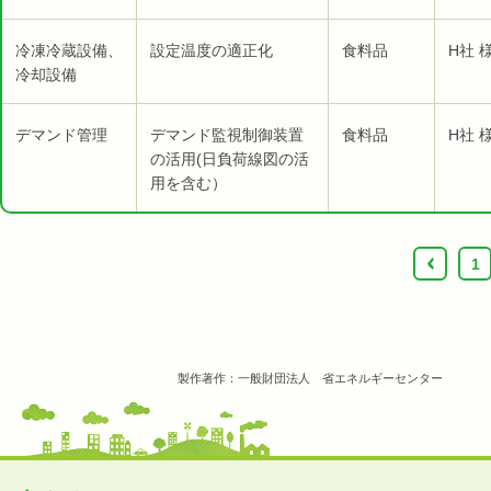
冷凍冷蔵設備、
設定温度の適正化
食料品
H社 
冷却設備
デマンド管理
デマンド監視制御装置
食料品
H社 
の活用(日負荷線図の活
用を含む）
‹
1
製作著作：一般財団法人 省エネルギーセンター