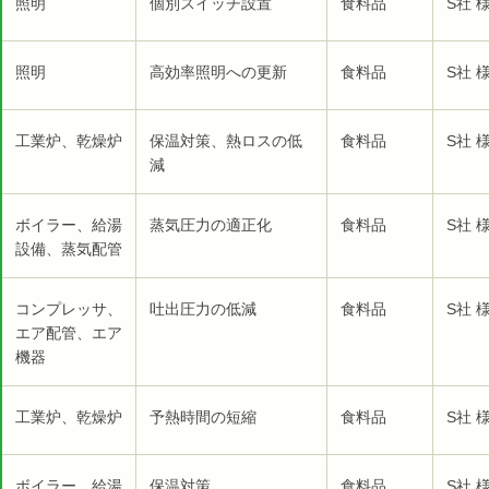
照明
個別スイッチ設置
食料品
S社 
照明
高効率照明への更新
食料品
S社 
工業炉、乾燥炉
保温対策、熱ロスの低
食料品
S社 
減
ボイラー、給湯
蒸気圧力の適正化
食料品
S社 
設備、蒸気配管
コンプレッサ、
吐出圧力の低減
食料品
S社 
エア配管、エア
機器
工業炉、乾燥炉
予熱時間の短縮
食料品
S社 
ボイラー、給湯
保温対策
食料品
S社 