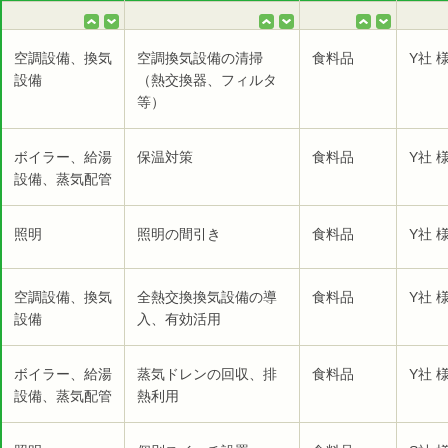
空調設備、換気
空調換気設備の清掃
食料品
Y社 
設備
（熱交換器、フィルタ
等）
ボイラー、給湯
保温対策
食料品
Y社 
設備、蒸気配管
照明
照明の間引き
食料品
Y社 
空調設備、換気
全熱交換換気設備の導
食料品
Y社 
設備
入、有効活用
ボイラー、給湯
蒸気ドレンの回収、排
食料品
Y社 
設備、蒸気配管
熱利用