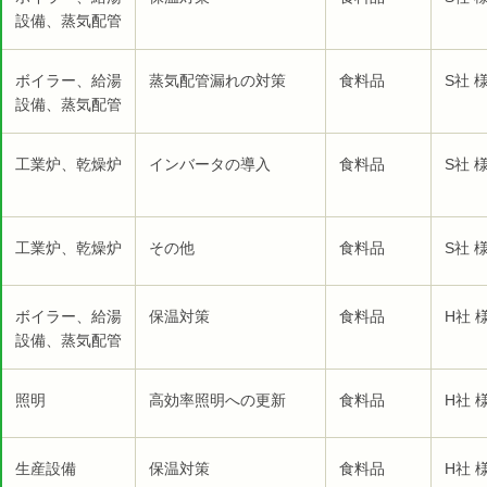
設備、蒸気配管
ボイラー、給湯
蒸気配管漏れの対策
食料品
S社 
設備、蒸気配管
工業炉、乾燥炉
インバータの導入
食料品
S社 
工業炉、乾燥炉
その他
食料品
S社 
ボイラー、給湯
保温対策
食料品
H社 
設備、蒸気配管
照明
高効率照明への更新
食料品
H社 
生産設備
保温対策
食料品
H社 