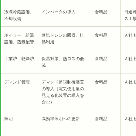
冷凍冷蔵設備、
インバータの導入
食料品
日進
冷却設備
ス工場
ボイラー、給湯
蒸気ドレンの回収、排
食料品
Ａ社 
設備、蒸気配管
熱利用
工業炉、乾燥炉
保温対策、熱ロスの低
食料品
Ａ社 
減
デマンド管理
デマンド監視制御装置
食料品
Ａ社 
の導入（電気使用量の
見える化装置の導入を
含む）
照明
高効率照明への更新
食料品
Ａ社 