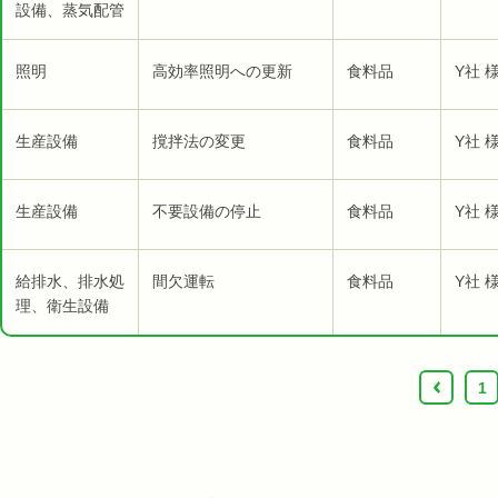
設備、蒸気配管
照明
高効率照明への更新
食料品
Y社 
生産設備
撹拌法の変更
食料品
Y社 
生産設備
不要設備の停止
食料品
Y社 
給排水、排水処
間欠運転
食料品
Y社 
理、衛生設備
‹
1