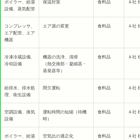
ボイラー、給湯
保温対策
食料品
Ａ社 
設備、蒸気配管
コンプレッサ、
エア源の変更
食料品
Ａ社 
エア配管、エア
機器
冷凍冷蔵設備、
機器の洗浄、清掃
食料品
Ａ社 
冷却設備
（熱交換部・凝縮器・
蒸発器等）
給排水、排水処
間欠運転
食料品
Ａ社 
理、衛生設備
空調設備、換気
運転時間の短縮（待機
食料品
Ａ社 
設備
時）
ボイラー、給湯
空気比の適正化
食料品
Ａ社 