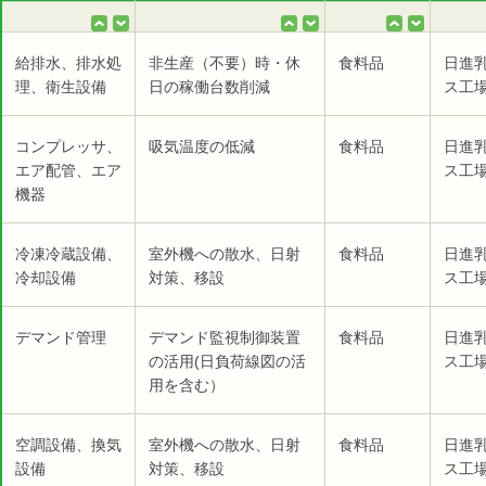
給排水、排水処
非生産（不要）時・休
食料品
日進
理、衛生設備
日の稼働台数削減
ス工場
コンプレッサ、
吸気温度の低減
食料品
日進
エア配管、エア
ス工場
機器
冷凍冷蔵設備、
室外機への散水、日射
食料品
日進
冷却設備
対策、移設
ス工場
デマンド管理
デマンド監視制御装置
食料品
日進
の活用(日負荷線図の活
ス工場
用を含む）
空調設備、換気
室外機への散水、日射
食料品
日進
設備
対策、移設
ス工場