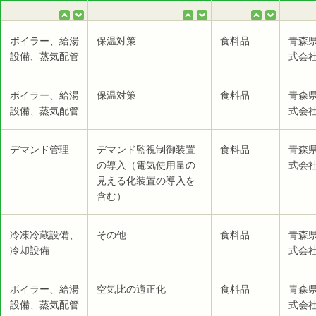
ボイラー、給湯
保温対策
食料品
青森
設備、蒸気配管
式会社
ボイラー、給湯
保温対策
食料品
青森
設備、蒸気配管
式会社
デマンド管理
デマンド監視制御装置
食料品
青森
の導入（電気使用量の
式会社
見える化装置の導入を
含む）
冷凍冷蔵設備、
その他
食料品
青森
冷却設備
式会社
ボイラー、給湯
空気比の適正化
食料品
青森
設備、蒸気配管
式会社