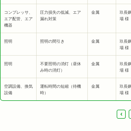
コンプレッサ、
圧力損失の低減、エア
金属
玖長
エア配管、エア
漏れ対策
場 様
機器
照明
照明の間引き
金属
玖長
場 様
照明
不要照明の消灯（昼休
金属
玖長
み時の消灯）
場 様
空調設備、換気
運転時間の短縮（待機
金属
玖長
設備
時）
場 様
‹