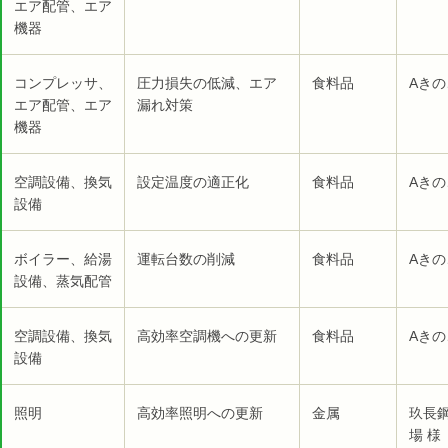
エア配管、エア
機器
コンプレッサ、
圧力損失の低減、エア
食料品
Aきの
エア配管、エア
漏れ対策
機器
空調設備、換気
設定温度の適正化
食料品
Aきの
設備
ボイラー、給湯
運転台数の削減
食料品
Aきの
設備、蒸気配管
空調設備、換気
高効率空調機への更新
食料品
Aきの
設備
照明
高効率照明への更新
金属
玖長
場 様