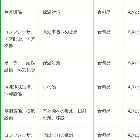
生産設備
保温対策
食料品
Aきの
コンプレッサ、
高効率機への更新
食料品
Aきの
エア配管、エア
機器
ボイラー、給湯
保温対策
食料品
Aきの
設備、蒸気配管
冷凍冷蔵設備、
その他
食料品
Aきの
冷却設備
空調設備、換気
室外機への散水、日射
食料品
Aきの
設備
対策、移設
コンプレッサ、
吐出圧力の低減
食料品
Aきの