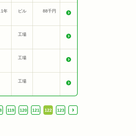
.1年
ビル
88千円
工場
工場
工場
8
119
120
121
122
123
›