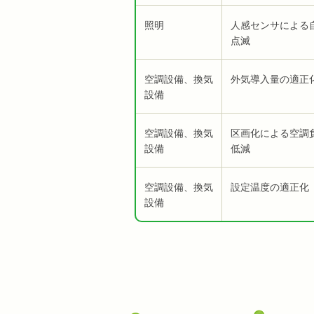
照明
人感センサによる
点滅
空調設備、換気
外気導入量の適正
設備
空調設備、換気
区画化による空調
設備
低減
空調設備、換気
設定温度の適正化
設備