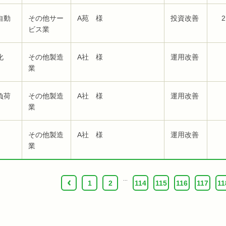
自動
その他サー
A苑 様
投資改善
2
ビス業
化
その他製造
A社 様
運用改善
業
負荷
その他製造
A社 様
運用改善
業
その他製造
A社 様
運用改善
業
...
‹
1
2
114
115
116
117
11