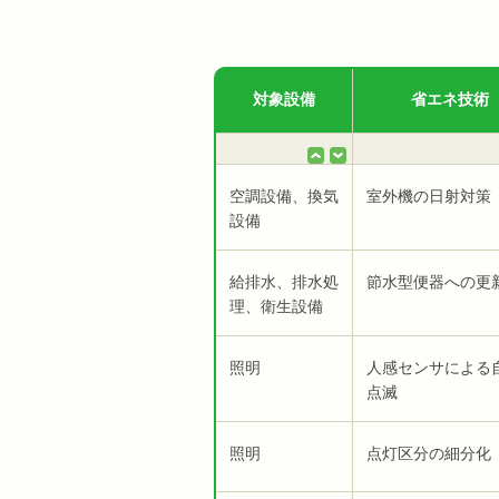
対象設備
省エネ技術
空調設備、換気
室外機の日射対策
設備
給排水、排水処
節水型便器への更
理、衛生設備
照明
人感センサによる
点滅
照明
点灯区分の細分化