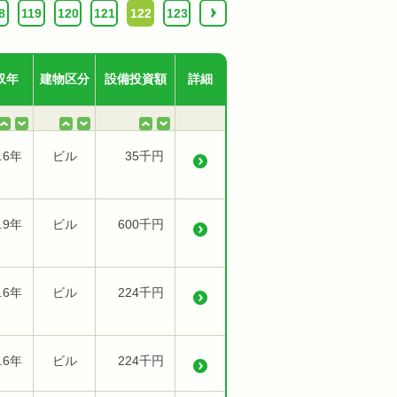
8
119
120
121
122
123
›
収年
建物区分
設備投資額
詳細
.6年
ビル
35千円
.9年
ビル
600千円
.6年
ビル
224千円
.6年
ビル
224千円