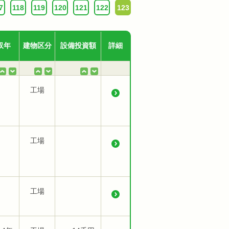
7
118
119
120
121
122
123
収年
建物区分
設備投資額
詳細
工場
工場
工場