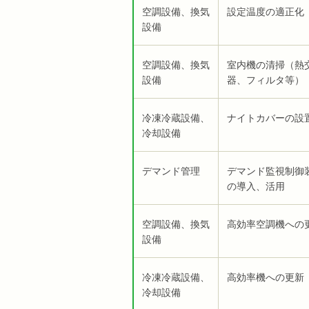
空調設備、換気
設定温度の適正化
設備
空調設備、換気
室内機の清掃（熱
設備
器、フィルタ等）
冷凍冷蔵設備、
ナイトカバーの設
冷却設備
デマンド管理
デマンド監視制御
の導入、活用
空調設備、換気
高効率空調機への
設備
冷凍冷蔵設備、
高効率機への更新
冷却設備