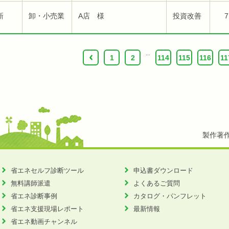
新
卸・小売業
A店 様
投資改善
7
...
‹
1
2
114
115
116
11
製作著
省エネセルフ診断ツール
申込書ダウンロード
無料講師派遣
よくあるご質問
省エネ診断事例
カタログ・パンフレット
省エネ支援現場レポート
最新情報
省エネ動画チャンネル