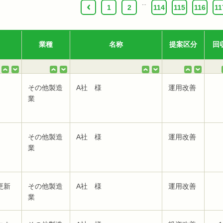
...
‹
1
2
114
115
116
11
業種
名称
提案区分
回
その他製造
A社 様
運用改善
業
その他製造
A社 様
運用改善
業
更新
その他製造
A社 様
運用改善
業