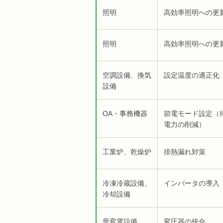
照明
高効率照明への更
照明
高効率照明への更
空調設備、換気
設定温度の適正化
設備
OA・事務機器
節電モード設定（
電力の削減）
工業炉、乾燥炉
排熱漏れ対策
冷凍冷蔵設備、
インバータの導入
冷却設備
受変電設備
変圧器の統合