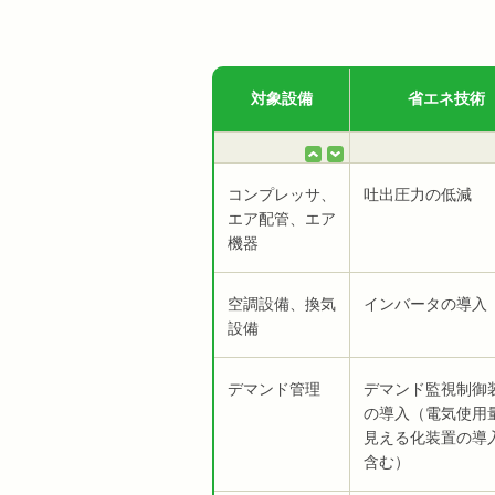
対象設備
省エネ技術
コンプレッサ、
吐出圧力の低減
エア配管、エア
機器
空調設備、換気
インバータの導入
設備
デマンド管理
デマンド監視制御
の導入（電気使用
見える化装置の導
含む）