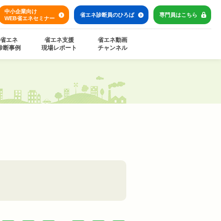
中小企業向け
省エネ診断員の
ひろば
専門員は
こちら
WEB省エネセミナー
省エネ
省エネ支援
省エネ動画
診断事例
現場レポート
チャンネル