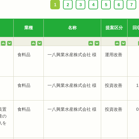
1
2
3
4
5
6
7
業種
名称
提案区分
回
食料品
一八興業水産株式会社 様
運用改善
食料品
一八興業水産株式会社 様
投資改善
1
装置
食料品
一八興業水産株式会社 様
投資改善
0
量の
入を