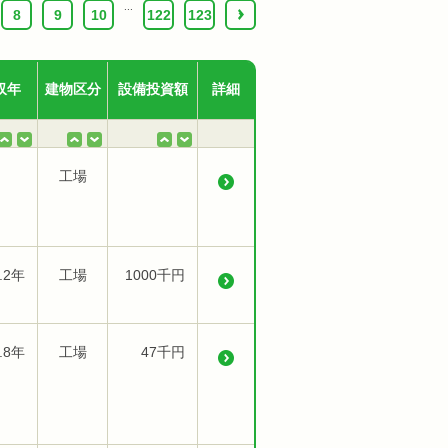
...
8
9
10
122
123
›
収年
建物区分
設備投資額
詳細
工場
.2年
工場
1000千円
.8年
工場
47千円