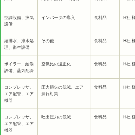
空調設備、換気
インバータの導入
食料品
H社 
設備
給排水、排水処
その他
食料品
H社 
理、衛生設備
ボイラー、給湯
空気比の適正化
食料品
H社 
設備、蒸気配管
コンプレッサ、
圧力損失の低減、エア
食料品
H社 
エア配管、エア
漏れ対策
機器
コンプレッサ、
吐出圧力の低減
食料品
H社 
エア配管、エア
機器