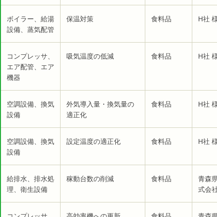
ボイラー、給湯
保温対策
食料品
H社 
設備、蒸気配管
コンプレッサ、
吸気温度の低減
食料品
H社 
エア配管、エア
機器
空調設備、換気
外気導入量・換気量の
食料品
H社 
設備
適正化
空調設備、換気
設定温度の適正化
食料品
H社 
設備
給排水、排水処
稼動台数の削減
食料品
青森
理、衛生設備
式会社
コンプレッサ、
高効率機への更新
食料品
青森