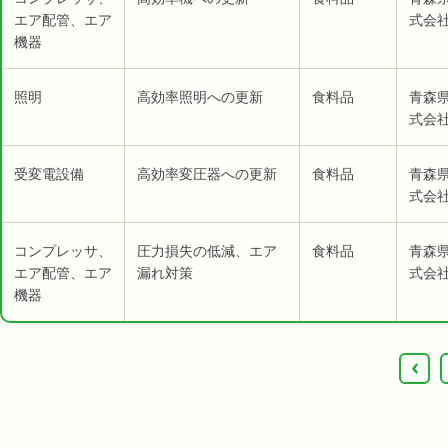
エア配管、エア
式会社
機器
照明
高効率照明への更新
食料品
青森
式会社
受変電設備
高効率変圧器への更新
食料品
青森
式会社
コンプレッサ、
圧力損失の低減、エア
食料品
青森
エア配管、エア
漏れ対策
式会社
機器
‹