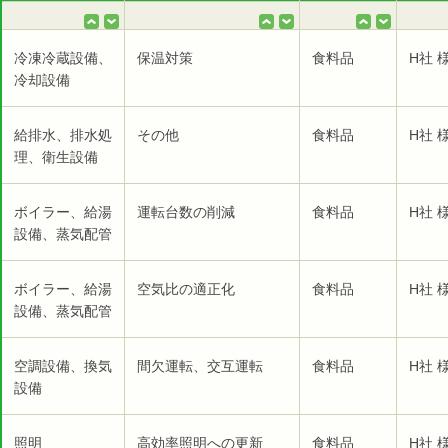
冷凍冷蔵設備、
保温対策
食料品
H社 
冷却設備
給排水、排水処
その他
食料品
H社 
理、衛生設備
ボイラー、給湯
運転台数の削減
食料品
H社 
設備、蒸気配管
ボイラー、給湯
空気比の適正化
食料品
H社 
設備、蒸気配管
空調設備、換気
間欠運転、交互運転
食料品
H社 
設備
照明
高効率照明への更新
食料品
H社 