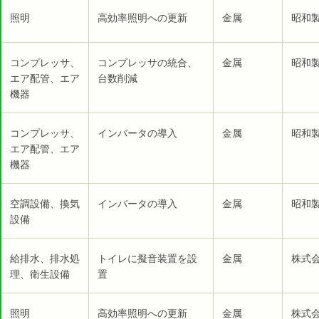
照明
高効率照明への更新
金属
昭和製
コンプレッサ、
コンプレッサの統合、
金属
昭和製
エア配管、エア
台数削減
機器
コンプレッサ、
インバータの導入
金属
昭和製
エア配管、エア
機器
空調設備、換気
インバータの導入
金属
昭和製
設備
給排水、排水処
トイレに擬音装置を設
金属
株式会
理、衛生設備
置
照明
高効率照明への更新
金属
株式会