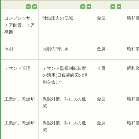
コンプレッサ、
吐出圧力の低減
金属
昭和製
エア配管、エア
機器
照明
照明の間引き
金属
昭和製
デマンド管理
デマンド監視制御装置
金属
昭和製
の活用(日負荷線図の活
用を含む）
工業炉、乾燥炉
保温対策、熱ロスの低
金属
昭和製
減
工業炉、乾燥炉
保温対策、熱ロスの低
金属
昭和製
減