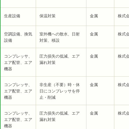
生産設備
保温対策
金属
株式会
空調設備、換気
室外機への散水、日射
金属
株式会
設備
対策、移設
コンプレッサ、
圧力損失の低減、エア
金属
株式会
エア配管、エア
漏れ対策
機器
コンプレッサ、
非生産（不要）時・休
金属
株式会
エア配管、エア
日にコンプレッサを停
機器
止・削減
コンプレッサ、
圧力損失の低減、エア
金属
株式会
エア配管、エア
漏れ対策
機器