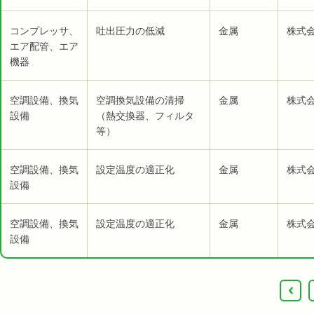
コンプレッサ、
吐出圧力の低減
金属
株式会
エア配管、エア
機器
空調設備、換気
空調換気設備の清掃
金属
株式会
設備
（熱交換器、フィルタ
等）
空調設備、換気
設定温度の適正化
金属
株式会
設備
空調設備、換気
設定温度の適正化
金属
株式
設備
‹