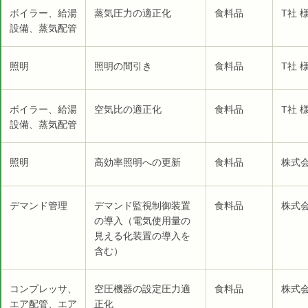
ボイラー、給湯
蒸気圧力の適正化
食料品
T社 
設備、蒸気配管
照明
照明の間引き
食料品
T社 
ボイラー、給湯
空気比の適正化
食料品
T社 
設備、蒸気配管
照明
高効率照明への更新
食料品
株式会
デマンド管理
デマンド監視制御装置
食料品
株式会
の導入（電気使用量の
見える化装置の導入を
含む）
コンプレッサ、
空圧機器の設定圧力適
食料品
株式会
エア配管、エア
正化