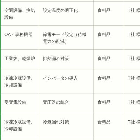
空調設備、換気
設定温度の適正化
食料品
T社 
設備
OA・事務機器
節電モード設定（待機
食料品
T社 
電力の削減）
工業炉、乾燥炉
排熱漏れ対策
食料品
T社 
冷凍冷蔵設備、
インバータの導入
食料品
T社 
冷却設備
受変電設備
変圧器の統合
食料品
T社 
冷凍冷蔵設備、
冷気漏れ対策
食料品
T社 
冷却設備