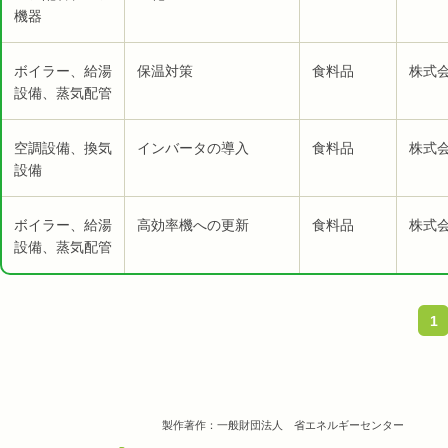
機器
ボイラー、給湯
保温対策
食料品
株式会
設備、蒸気配管
空調設備、換気
インバータの導入
食料品
株式会
設備
ボイラー、給湯
高効率機への更新
食料品
株式会
設備、蒸気配管
1
製作著作：一般財団法人 省エネルギーセンター