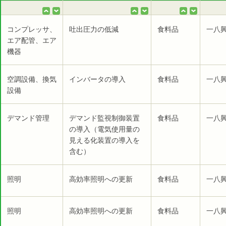
コンプレッサ、
吐出圧力の低減
食料品
一八
エア配管、エア
機器
空調設備、換気
インバータの導入
食料品
一八
設備
デマンド管理
デマンド監視制御装置
食料品
一八
の導入（電気使用量の
見える化装置の導入を
含む）
照明
高効率照明への更新
食料品
一八
照明
高効率照明への更新
食料品
一八