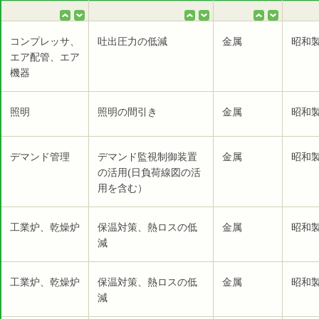
コンプレッサ、
吐出圧力の低減
金属
昭和製
エア配管、エア
機器
照明
照明の間引き
金属
昭和製
デマンド管理
デマンド監視制御装置
金属
昭和製
の活用(日負荷線図の活
用を含む）
工業炉、乾燥炉
保温対策、熱ロスの低
金属
昭和製
減
工業炉、乾燥炉
保温対策、熱ロスの低
金属
昭和製
減