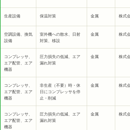
生産設備
保温対策
金属
株式会
空調設備、換気
室外機への散水、日射
金属
株式会
設備
対策、移設
コンプレッサ、
圧力損失の低減、エア
金属
株式会
エア配管、エア
漏れ対策
機器
コンプレッサ、
非生産（不要）時・休
金属
株式会
エア配管、エア
日にコンプレッサを停
機器
止・削減
コンプレッサ、
圧力損失の低減、エア
金属
株式会
エア配管、エア
漏れ対策
機器