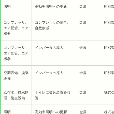
照明
高効率照明への更新
金属
昭和製
コンプレッサ、
コンプレッサの統合、
金属
昭和製
エア配管、エア
台数削減
機器
コンプレッサ、
インバータの導入
金属
昭和製
エア配管、エア
機器
空調設備、換気
インバータの導入
金属
昭和製
設備
給排水、排水処
トイレに擬音装置を設
金属
株式会
理、衛生設備
置
照明
高効率照明への更新
金属
株式会