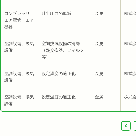
コンプレッサ、
吐出圧力の低減
金属
株式会
エア配管、エア
機器
空調設備、換気
空調換気設備の清掃
金属
株式会
設備
（熱交換器、フィルタ
等）
空調設備、換気
設定温度の適正化
金属
株式会
設備
空調設備、換気
設定温度の適正化
金属
株式
設備
‹