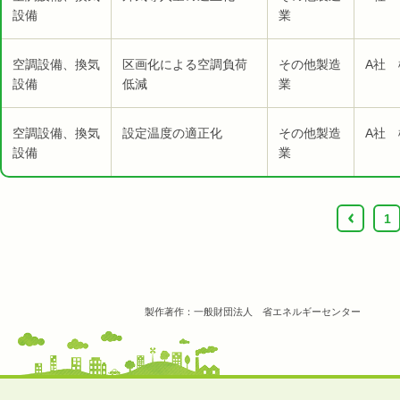
設備
業
空調設備、換気
区画化による空調負荷
その他製造
A社 
設備
低減
業
空調設備、換気
設定温度の適正化
その他製造
A社 
設備
業
‹
1
製作著作：一般財団法人 省エネルギーセンター