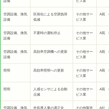
設備
ビス業
空調設備、換気
区画化による空調負荷
その他サー
A苑 
設備
低減
ビス業
空調設備、換気
不要時の運転停止
その他サー
A苑 
設備
ビス業
空調設備、換気
高効率空調機への更新
その他サー
A苑 
設備
ビス業
照明
高効率照明への更新
その他サー
A苑 
ビス業
照明
人感センサによる自動
その他サー
A苑 
点滅
ビス業
空調設備、換気
外気導入量の適正化
その他製造
A社 