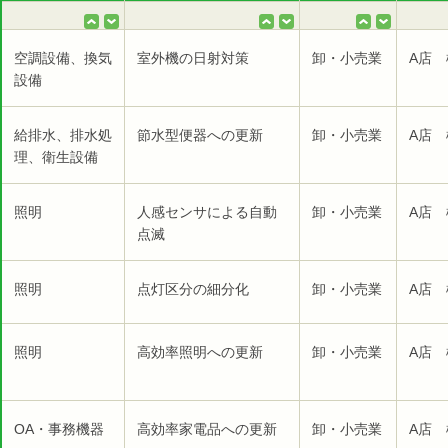
空調設備、換気
室外機の日射対策
卸・小売業
A店 
設備
給排水、排水処
節水型便器への更新
卸・小売業
A店 
理、衛生設備
照明
人感センサによる自動
卸・小売業
A店 
点滅
照明
点灯区分の細分化
卸・小売業
A店 
照明
高効率照明への更新
卸・小売業
A店 
OA・事務機器
高効率家電品への更新
卸・小売業
A店 