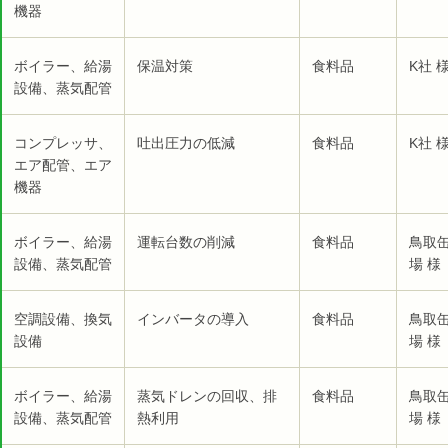
機器
ボイラー、給湯
保温対策
食料品
K社 
設備、蒸気配管
コンプレッサ、
吐出圧力の低減
食料品
K社 
エア配管、エア
機器
ボイラー、給湯
運転台数の削減
食料品
鳥取
設備、蒸気配管
場 様
空調設備、換気
インバータの導入
食料品
鳥取
設備
場 様
ボイラー、給湯
蒸気ドレンの回収、排
食料品
鳥取
設備、蒸気配管
熱利用
場 様