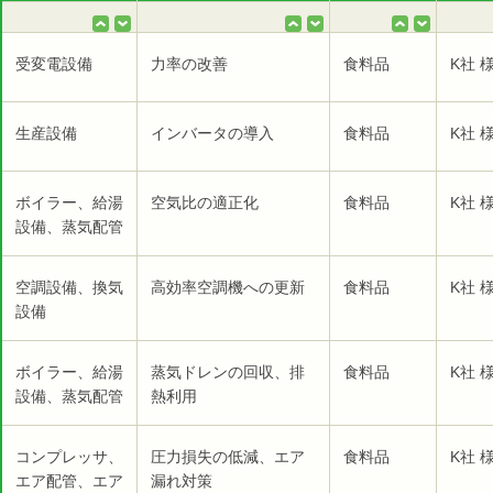
受変電設備
力率の改善
食料品
K社 
生産設備
インバータの導入
食料品
K社 
ボイラー、給湯
空気比の適正化
食料品
K社 
設備、蒸気配管
空調設備、換気
高効率空調機への更新
食料品
K社 
設備
ボイラー、給湯
蒸気ドレンの回収、排
食料品
K社 
設備、蒸気配管
熱利用
コンプレッサ、
圧力損失の低減、エア
食料品
K社 
エア配管、エア
漏れ対策