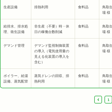
生産設備
排熱利用
食料品
鳥取
場 様
給排水、排水処
非生産（不要）時・休
食料品
鳥取
理、衛生設備
日の稼働台数削減
場 様
デマンド管理
デマンド監視制御装置
食料品
鳥取
の導入（電気使用量の
場 様
見える化装置の導入を
含む）
ボイラー、給湯
蒸気ドレンの回収、排
食料品
鳥取
設備、蒸気配管
熱利用
場 様
‹
1