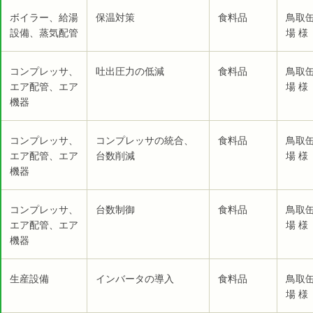
ボイラー、給湯
保温対策
食料品
鳥取
設備、蒸気配管
場 様
コンプレッサ、
吐出圧力の低減
食料品
鳥取
エア配管、エア
場 様
機器
コンプレッサ、
コンプレッサの統合、
食料品
鳥取
エア配管、エア
台数削減
場 様
機器
コンプレッサ、
台数制御
食料品
鳥取
エア配管、エア
場 様
機器
生産設備
インバータの導入
食料品
鳥取
場 様