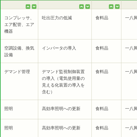
コンプレッサ、
吐出圧力の低減
食料品
一八
エア配管、エア
機器
空調設備、換気
インバータの導入
食料品
一八
設備
デマンド管理
デマンド監視制御装置
食料品
一八
の導入（電気使用量の
見える化装置の導入を
含む）
照明
高効率照明への更新
食料品
一八
照明
高効率照明への更新
食料品
一八