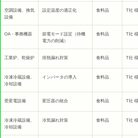
空調設備、換気
設定温度の適正化
食料品
T社 
設備
OA・事務機器
節電モード設定（待機
食料品
T社 
電力の削減）
工業炉、乾燥炉
排熱漏れ対策
食料品
T社 
冷凍冷蔵設備、
インバータの導入
食料品
T社 
冷却設備
受変電設備
変圧器の統合
食料品
T社 
冷凍冷蔵設備、
冷気漏れ対策
食料品
T社 
冷却設備