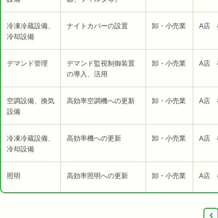
冷凍冷蔵設備、
ナイトカバーの設置
卸・小売業
A店 
冷却設備
デマンド管理
デマンド監視制御装置
卸・小売業
A店 
の導入、活用
空調設備、換気
高効率空調機への更新
卸・小売業
A店 
設備
冷凍冷蔵設備、
高効率機への更新
卸・小売業
A店 
冷却設備
照明
高効率照明への更新
卸・小売業
A店 
‹