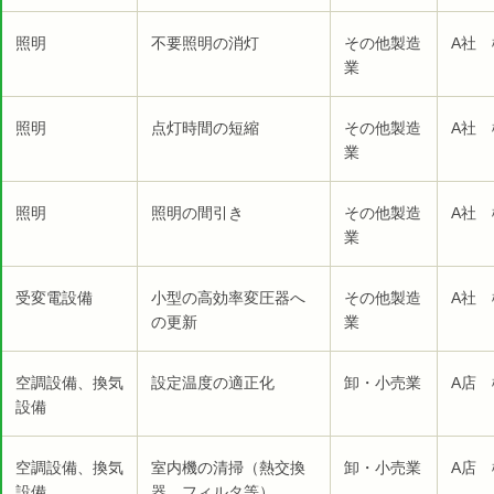
照明
不要照明の消灯
その他製造
A社 
業
照明
点灯時間の短縮
その他製造
A社 
業
照明
照明の間引き
その他製造
A社 
業
受変電設備
小型の高効率変圧器へ
その他製造
A社 
の更新
業
空調設備、換気
設定温度の適正化
卸・小売業
A店 
設備
空調設備、換気
室内機の清掃（熱交換
卸・小売業
A店 
設備
器、フィルタ等）