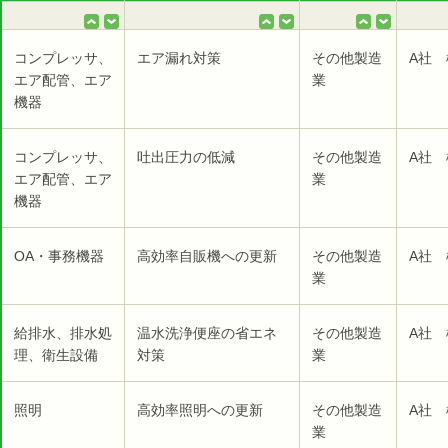
コンプレッサ、
エア漏れ対策
その他製造
A社 
エア配管、エア
業
機器
コンプレッサ、
吐出圧力の低減
その他製造
A社 
エア配管、エア
業
機器
OA・事務機器
高効率自販機への更新
その他製造
A社 
業
給排水、排水処
温水洗浄便座の省エネ
その他製造
A社 
理、衛生設備
対策
業
照明
高効率照明への更新
その他製造
A社 
業