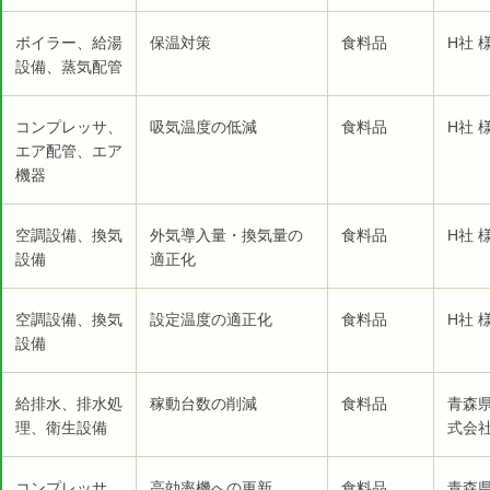
ボイラー、給湯
保温対策
食料品
H社 
設備、蒸気配管
コンプレッサ、
吸気温度の低減
食料品
H社 
エア配管、エア
機器
空調設備、換気
外気導入量・換気量の
食料品
H社 
設備
適正化
空調設備、換気
設定温度の適正化
食料品
H社 
設備
給排水、排水処
稼動台数の削減
食料品
青森
理、衛生設備
式会社
コンプレッサ、
高効率機への更新
食料品
青森