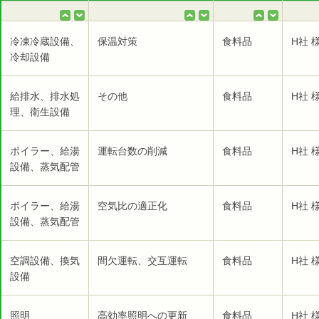
冷凍冷蔵設備、
保温対策
食料品
H社 
冷却設備
給排水、排水処
その他
食料品
H社 
理、衛生設備
ボイラー、給湯
運転台数の削減
食料品
H社 
設備、蒸気配管
ボイラー、給湯
空気比の適正化
食料品
H社 
設備、蒸気配管
空調設備、換気
間欠運転、交互運転
食料品
H社 
設備
照明
高効率照明への更新
食料品
H社 