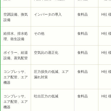
空調設備、換気
インバータの導入
食料品
H社 
設備
給排水、排水処
その他
食料品
H社 
理、衛生設備
ボイラー、給湯
空気比の適正化
食料品
H社 
設備、蒸気配管
コンプレッサ、
圧力損失の低減、エア
食料品
H社 
エア配管、エア
漏れ対策
機器
コンプレッサ、
吐出圧力の低減
食料品
H社 
エア配管、エア
機器