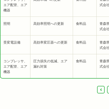
エア配管、エア
式会社
機器
照明
高効率照明への更新
食料品
青森
式会社
受変電設備
高効率変圧器への更新
食料品
青森
式会社
コンプレッサ、
圧力損失の低減、エア
食料品
青森
エア配管、エア
漏れ対策
式会社
機器
‹