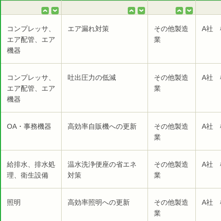
コンプレッサ、
エア漏れ対策
その他製造
A社 
エア配管、エア
業
機器
コンプレッサ、
吐出圧力の低減
その他製造
A社 
エア配管、エア
業
機器
OA・事務機器
高効率自販機への更新
その他製造
A社 
業
給排水、排水処
温水洗浄便座の省エネ
その他製造
A社 
理、衛生設備
対策
業
照明
高効率照明への更新
その他製造
A社 
業