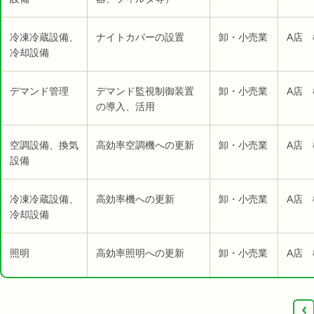
冷凍冷蔵設備、
ナイトカバーの設置
卸・小売業
A店 
冷却設備
デマンド管理
デマンド監視制御装置
卸・小売業
A店 
の導入、活用
空調設備、換気
高効率空調機への更新
卸・小売業
A店 
設備
冷凍冷蔵設備、
高効率機への更新
卸・小売業
A店 
冷却設備
照明
高効率照明への更新
卸・小売業
A店 
‹