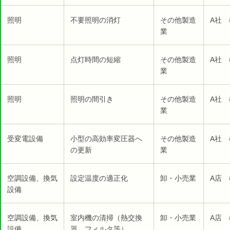
照明
不要照明の消灯
その他製造
A社 
業
照明
点灯時間の短縮
その他製造
A社 
業
照明
照明の間引き
その他製造
A社 
業
受変電設備
小型の高効率変圧器へ
その他製造
A社 
の更新
業
空調設備、換気
設定温度の適正化
卸・小売業
A店 
設備
空調設備、換気
室内機の清掃（熱交換
卸・小売業
A店 
設備
器、フィルタ等）