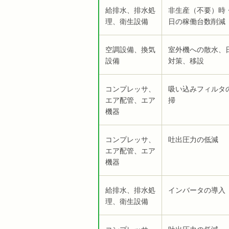
給排水、排水処
非生産（不要）時
理、衛生設備
日の稼働台数削減
空調設備、換気
室外機への散水、
設備
対策、移設
コンプレッサ、
吸い込みフィルタ
エア配管、エア
掃
機器
コンプレッサ、
吐出圧力の低減
エア配管、エア
機器
給排水、排水処
インバータの導入
理、衛生設備