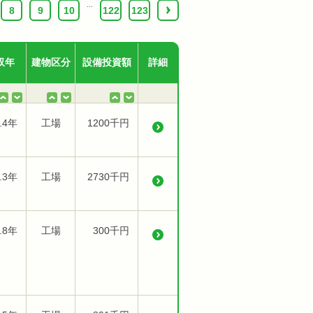
...
8
9
10
122
123
›
収年
建物区分
設備投資額
詳細
.4年
工場
1200千円
.3年
工場
2730千円
.8年
工場
300千円