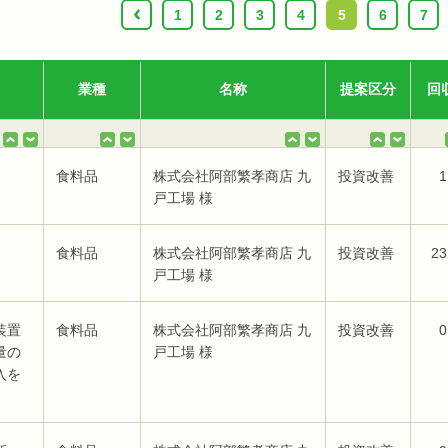
‹
1
2
3
4
5
6
7
業種
名称
提案区分
回
食料品
株式会社阿部繁孝商店 九
投資改善
1
戸工場 様
食料品
株式会社阿部繁孝商店 九
投資改善
23
戸工場 様
装置
食料品
株式会社阿部繁孝商店 九
投資改善
0
量の
戸工場 様
入を