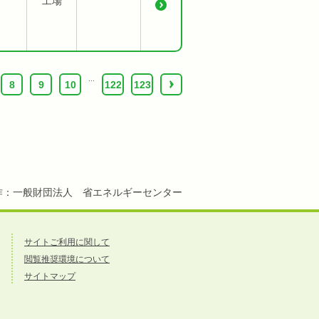
工場
...
8
9
10
122
123
›
作：一般財団法人 省エネルギーセンター
サイトご利用に関して
閲覧推奨環境について
サイトマップ