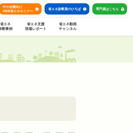
中小企業向け
省エネ診断員の
ひろば
専門員は
こちら
WEB省エネセミナー
省エネ
省エネ支援
省エネ動画
診断事例
現場レポート
チャンネル