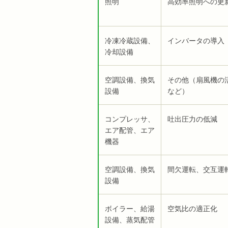
照明
高効率照明への更
冷凍冷蔵設備、
インバータの導入
冷却設備
空調設備、換気
その他（扇風機の
設備
など）
コンプレッサ、
吐出圧力の低減
エア配管、エア
機器
空調設備、換気
間欠運転、交互運
設備
ボイラー、給湯
空気比の適正化
設備、蒸気配管