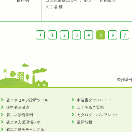
食料品
日進乳業株式会社 アルプ
運用改善
ス工場 様
‹
1
2
3
4
5
6
7
製作著
省エネセルフ診断ツール
申込書ダウンロード
無料講師派遣
よくあるご質問
省エネ診断事例
カタログ・パンフレット
省エネ支援現場レポート
最新情報
省エネ動画チャンネル