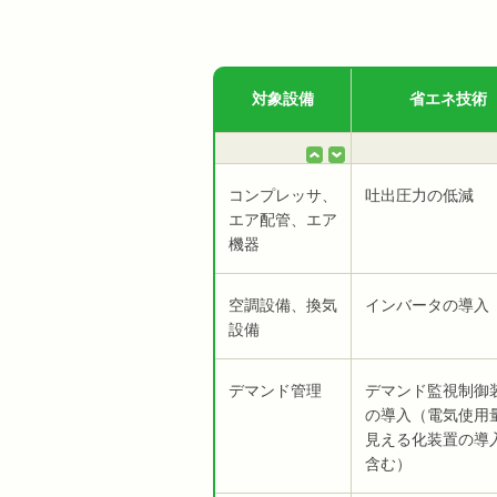
対象設備
省エネ技術
コンプレッサ、
吐出圧力の低減
エア配管、エア
機器
空調設備、換気
インバータの導入
設備
デマンド管理
デマンド監視制御
の導入（電気使用
見える化装置の導
含む）