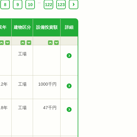
...
8
9
10
122
123
›
収年
建物区分
設備投資額
詳細
工場
.2年
工場
1000千円
.8年
工場
47千円