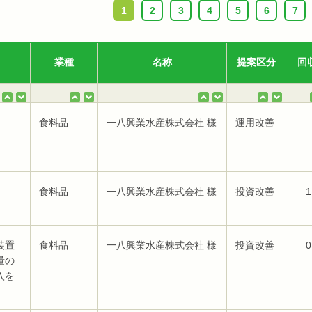
1
2
3
4
5
6
7
業種
名称
提案区分
回
食料品
一八興業水産株式会社 様
運用改善
食料品
一八興業水産株式会社 様
投資改善
1
装置
食料品
一八興業水産株式会社 様
投資改善
0
量の
入を