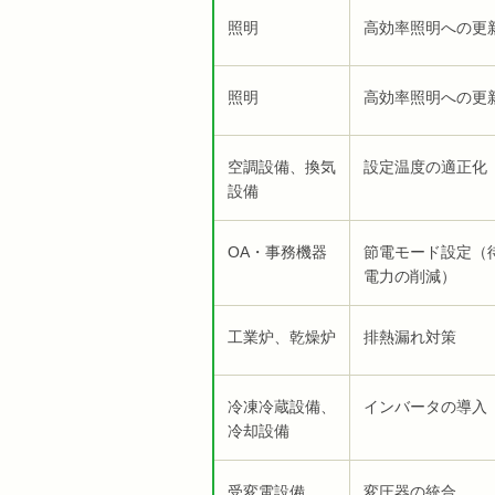
照明
高効率照明への更
照明
高効率照明への更
空調設備、換気
設定温度の適正化
設備
OA・事務機器
節電モード設定（
電力の削減）
工業炉、乾燥炉
排熱漏れ対策
冷凍冷蔵設備、
インバータの導入
冷却設備
受変電設備
変圧器の統合