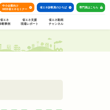
中小企業向け
省エネ診断員の
ひろば
専門員は
こちら
WEB省エネセミナー
省エネ
省エネ支援
省エネ動画
診断事例
現場レポート
チャンネル