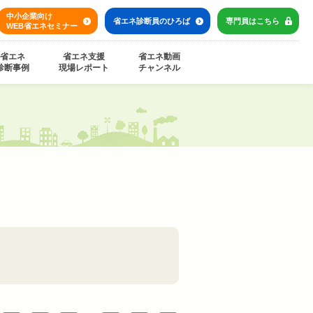
中小企業向け
省エネ診断員の
ひろば
専門員は
こちら
WEB省エネセミナー
省エネ
省エネ支援
省エネ動画
診断事例
現場レポート
チャンネル