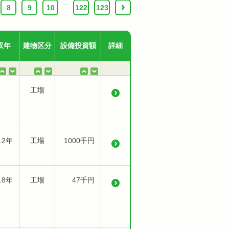
...
8
9
10
122
123
›
収年
建物区分
設備投資額
詳細
工場
.2年
工場
1000千円
.8年
工場
47千円