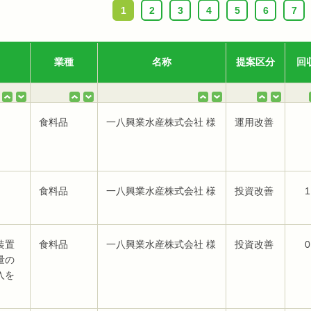
1
2
3
4
5
6
7
業種
名称
提案区分
回
食料品
一八興業水産株式会社 様
運用改善
食料品
一八興業水産株式会社 様
投資改善
1
装置
食料品
一八興業水産株式会社 様
投資改善
0
量の
入を