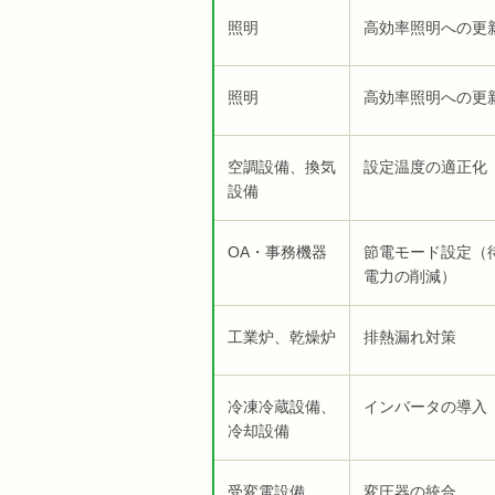
照明
高効率照明への更
照明
高効率照明への更
空調設備、換気
設定温度の適正化
設備
OA・事務機器
節電モード設定（
電力の削減）
工業炉、乾燥炉
排熱漏れ対策
冷凍冷蔵設備、
インバータの導入
冷却設備
受変電設備
変圧器の統合