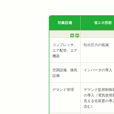
対象設備
省エネ技術
コンプレッサ、
吐出圧力の低減
エア配管、エア
機器
空調設備、換気
インバータの導入
設備
デマンド管理
デマンド監視制御
の導入（電気使用
見える化装置の導
含む）