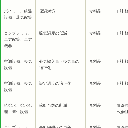
ボイラー、給湯
保温対策
食料品
H社 
設備、蒸気配管
コンプレッサ、
吸気温度の低減
食料品
H社 
エア配管、エア
機器
空調設備、換気
外気導入量・換気量の
食料品
H社 
設備
適正化
空調設備、換気
設定温度の適正化
食料品
H社 
設備
給排水、排水処
稼動台数の削減
食料品
青森
理、衛生設備
式会社
コンプレッサ、
高効率機への更新
食料品
青森