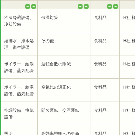
冷凍冷蔵設備、
保温対策
食料品
H社 
冷却設備
給排水、排水処
その他
食料品
H社 
理、衛生設備
ボイラー、給湯
運転台数の削減
食料品
H社 
設備、蒸気配管
ボイラー、給湯
空気比の適正化
食料品
H社 
設備、蒸気配管
空調設備、換気
間欠運転、交互運転
食料品
H社 
設備
照明
高効率照明への更新
食料品
H社 