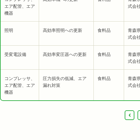
エア配管、エア
式会社
機器
照明
高効率照明への更新
食料品
青森
式会社
受変電設備
高効率変圧器への更新
食料品
青森
式会社
コンプレッサ、
圧力損失の低減、エア
食料品
青森
エア配管、エア
漏れ対策
式会社
機器
‹