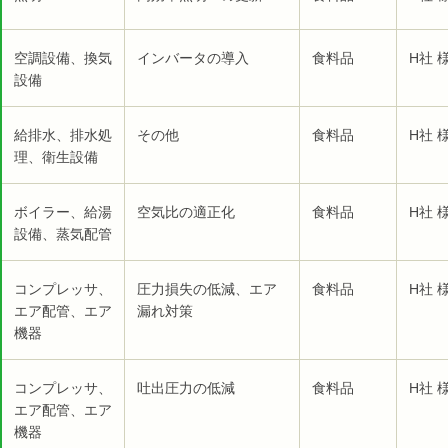
空調設備、換気
インバータの導入
食料品
H社 
設備
給排水、排水処
その他
食料品
H社 
理、衛生設備
ボイラー、給湯
空気比の適正化
食料品
H社 
設備、蒸気配管
コンプレッサ、
圧力損失の低減、エア
食料品
H社 
エア配管、エア
漏れ対策
機器
コンプレッサ、
吐出圧力の低減
食料品
H社 
エア配管、エア
機器