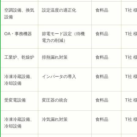
空調設備、換気
設定温度の適正化
食料品
T社 
設備
OA・事務機器
節電モード設定（待機
食料品
T社 
電力の削減）
工業炉、乾燥炉
排熱漏れ対策
食料品
T社 
冷凍冷蔵設備、
インバータの導入
食料品
T社 
冷却設備
受変電設備
変圧器の統合
食料品
T社 
冷凍冷蔵設備、
冷気漏れ対策
食料品
T社 
冷却設備