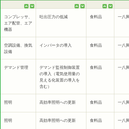
コンプレッサ、
吐出圧力の低減
食料品
一八
エア配管、エア
機器
空調設備、換気
インバータの導入
食料品
一八
設備
デマンド管理
デマンド監視制御装置
食料品
一八
の導入（電気使用量の
見える化装置の導入を
含む）
照明
高効率照明への更新
食料品
一八
照明
高効率照明への更新
食料品
一八