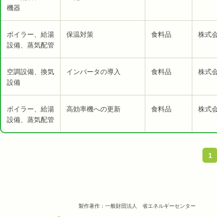
機器
ボイラー、給湯
保温対策
食料品
株式会
設備、蒸気配管
空調設備、換気
インバータの導入
食料品
株式会
設備
ボイラー、給湯
高効率機への更新
食料品
株式会
設備、蒸気配管
1
製作著作：一般財団法人 省エネルギーセンター