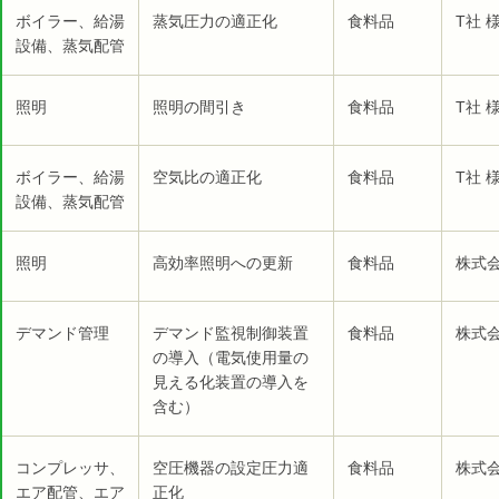
ボイラー、給湯
蒸気圧力の適正化
食料品
T社 
設備、蒸気配管
照明
照明の間引き
食料品
T社 
ボイラー、給湯
空気比の適正化
食料品
T社 
設備、蒸気配管
照明
高効率照明への更新
食料品
株式会
デマンド管理
デマンド監視制御装置
食料品
株式会
の導入（電気使用量の
見える化装置の導入を
含む）
コンプレッサ、
空圧機器の設定圧力適
食料品
株式会
エア配管、エア
正化