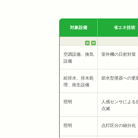
対象設備
省エネ技術
空調設備、換気
室外機の日射対策
設備
給排水、排水処
節水型便器への更
理、衛生設備
照明
人感センサによる
点滅
照明
点灯区分の細分化