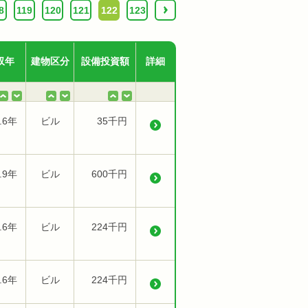
8
119
120
121
122
123
›
収年
建物区分
設備投資額
詳細
.6年
ビル
35千円
.9年
ビル
600千円
.6年
ビル
224千円
.6年
ビル
224千円