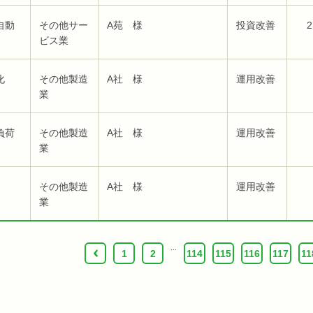
自動
その他サー
A苑 様
投資改善
2
ビス業
化
その他製造
A社 様
運用改善
業
負荷
その他製造
A社 様
運用改善
業
その他製造
A社 様
運用改善
業
...
‹
1
2
114
115
116
117
11