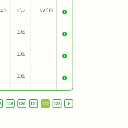
.1年
ビル
88千円
工場
工場
工場
8
119
120
121
122
123
›