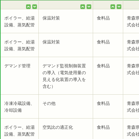
ボイラー、給湯
保温対策
食料品
青森
設備、蒸気配管
式会社
ボイラー、給湯
保温対策
食料品
青森
設備、蒸気配管
式会社
デマンド管理
デマンド監視制御装置
食料品
青森
の導入（電気使用量の
式会社
見える化装置の導入を
含む）
冷凍冷蔵設備、
その他
食料品
青森
冷却設備
式会社
ボイラー、給湯
空気比の適正化
食料品
青森
設備、蒸気配管
式会社