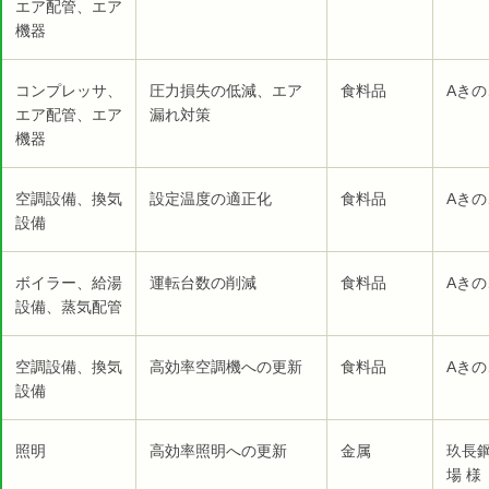
エア配管、エア
機器
コンプレッサ、
圧力損失の低減、エア
食料品
Aきの
エア配管、エア
漏れ対策
機器
空調設備、換気
設定温度の適正化
食料品
Aきの
設備
ボイラー、給湯
運転台数の削減
食料品
Aきの
設備、蒸気配管
空調設備、換気
高効率空調機への更新
食料品
Aきの
設備
照明
高効率照明への更新
金属
玖長
場 様