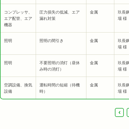
コンプレッサ、
圧力損失の低減、エア
金属
玖長
エア配管、エア
漏れ対策
場 様
機器
照明
照明の間引き
金属
玖長
場 様
照明
不要照明の消灯（昼休
金属
玖長
み時の消灯）
場 様
空調設備、換気
運転時間の短縮（待機
金属
玖長
設備
時）
場 様
‹