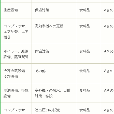
生産設備
保温対策
食料品
Aきの
コンプレッサ、
高効率機への更新
食料品
Aきの
エア配管、エア
機器
ボイラー、給湯
保温対策
食料品
Aきの
設備、蒸気配管
冷凍冷蔵設備、
その他
食料品
Aきの
冷却設備
空調設備、換気
室外機への散水、日射
食料品
Aきの
設備
対策、移設
コンプレッサ、
吐出圧力の低減
食料品
Aきの