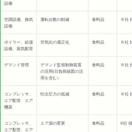
設備
空調設備、換気
運転台数の削減
食料品
Ｒ社 
設備
ボイラー、給湯
空気比の適正化
食料品
Ｒ社 
設備、蒸気配管
デマンド管理
デマンド監視制御装置
食料品
Ｒ社 
の活用(日負荷線図の活
用を含む）
コンプレッサ、
吐出圧力の低減
食料品
Ｒ社 
エア配管、エア
機器
コンプレッサ、
エア源の変更
食料品
K社 
エア配管、エア