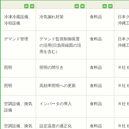
冷凍冷蔵設備、
冷気漏れ対策
食料品
日本
冷却設備
沖縄工
デマンド管理
デマンド監視制御装置
食料品
日本
の活用(日負荷線図の活
沖縄工
用を含む）
照明
照明の間引き
食料品
Ｒ社 
照明
高効率照明への更新
食料品
Ｒ社 
空調設備、換気
インバータの導入
食料品
Ｒ社 
設備
空調設備、換気
設定温度の適正化
食料品
Ｒ社 