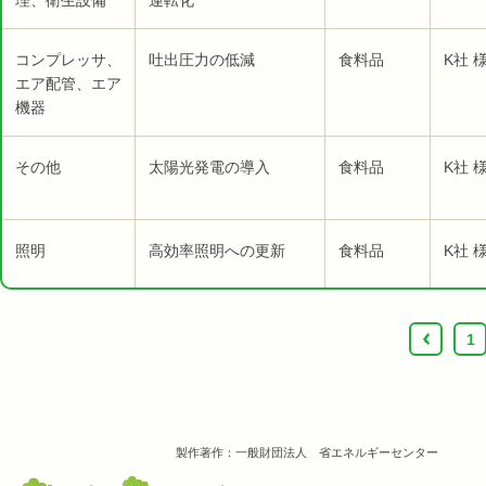
理、衛生設備
運転化
コンプレッサ、
吐出圧力の低減
食料品
K社 
エア配管、エア
機器
その他
太陽光発電の導入
食料品
K社 
照明
高効率照明への更新
食料品
K社 
‹
1
製作著作：一般財団法人 省エネルギーセンター