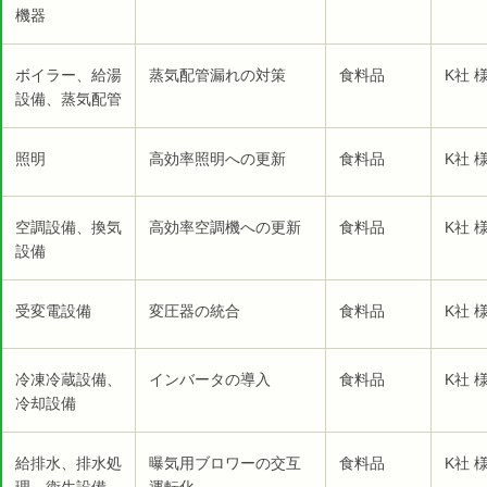
機器
ボイラー、給湯
蒸気配管漏れの対策
食料品
K社 
設備、蒸気配管
照明
高効率照明への更新
食料品
K社 
空調設備、換気
高効率空調機への更新
食料品
K社 
設備
受変電設備
変圧器の統合
食料品
K社 
冷凍冷蔵設備、
インバータの導入
食料品
K社 
冷却設備
給排水、排水処
曝気用ブロワーの交互
食料品
K社 