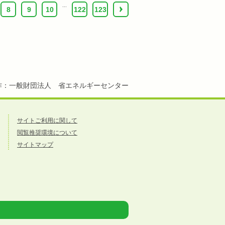
...
8
9
10
122
123
›
作：一般財団法人 省エネルギーセンター
サイトご利用に関して
閲覧推奨環境について
サイトマップ