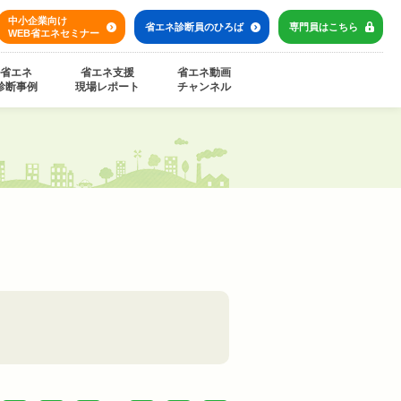
中小企業向け
省エネ診断員の
ひろば
専門員は
こちら
WEB省エネセミナー
省エネ
省エネ支援
省エネ動画
診断事例
現場レポート
チャンネル