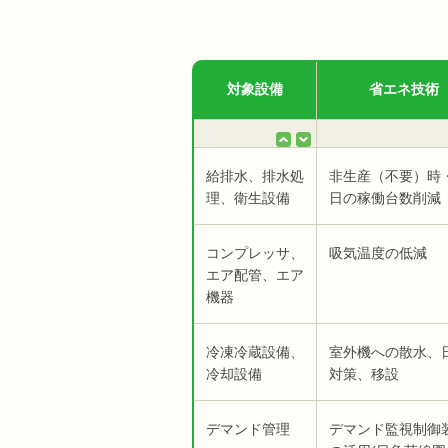
対象設備
省エネ技術
給排水、排水処
非生産（不要）時
理、衛生設備
日の稼働台数削減
コンプレッサ、
吸気温度の低減
エア配管、エア
機器
冷凍冷蔵設備、
室外機への散水、
冷却設備
対策、移設
デマンド管理
デマンド監視制御