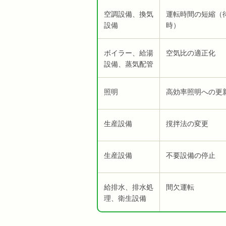
空調設備、換気
運転時間の短縮（
設備
時）
ボイラー、給湯
空気比の適正化
設備、蒸気配管
照明
高効率照明への更
生産設備
撹拌法の変更
生産設備
不要設備の停止
給排水、排水処
間欠運転
理、衛生設備