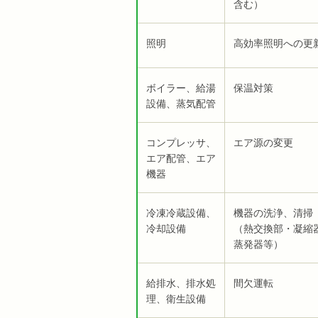
含む）
照明
高効率照明への更
ボイラー、給湯
保温対策
設備、蒸気配管
コンプレッサ、
エア源の変更
エア配管、エア
機器
冷凍冷蔵設備、
機器の洗浄、
冷却設備
（熱交換部・凝縮
蒸発器等）
給排水、排水処
間欠運転
理、衛生設備