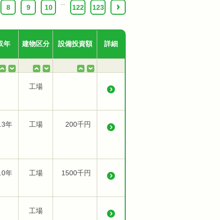
...
8
9
10
122
123
›
収年
建物区分
設備投資額
詳細
工場
.3年
工場
200千円
.0年
工場
1500千円
工場