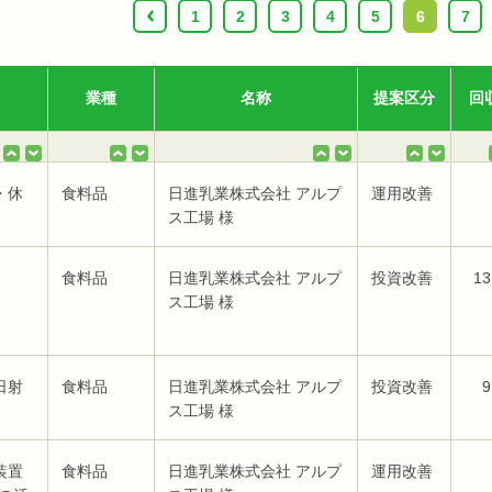
‹
1
2
3
4
5
6
7
業種
名称
提案区分
回
・休
食料品
日進乳業株式会社 アルプ
運用改善
ス工場 様
食料品
日進乳業株式会社 アルプ
投資改善
13
ス工場 様
日射
食料品
日進乳業株式会社 アルプ
投資改善
9
ス工場 様
装置
食料品
日進乳業株式会社 アルプ
運用改善