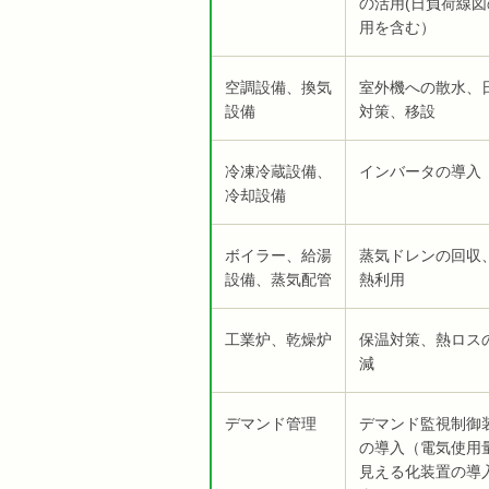
の活用(日負荷線図
用を含む）
空調設備、換気
室外機への散水、
設備
対策、移設
冷凍冷蔵設備、
インバータの導入
冷却設備
ボイラー、給湯
蒸気ドレンの回収
設備、蒸気配管
熱利用
工業炉、乾燥炉
保温対策、熱ロス
減
デマンド管理
デマンド監視制御
の導入（電気使用
見える化装置の導