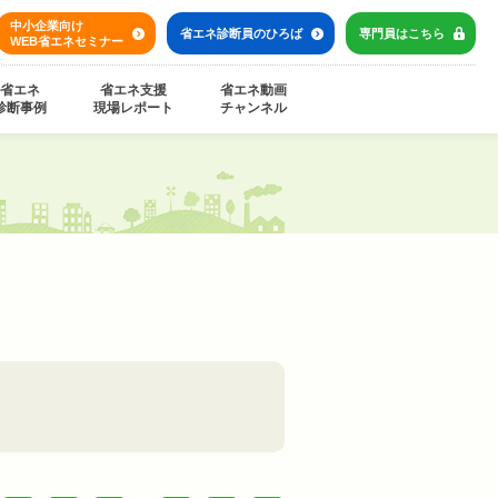
中小企業向け
省エネ診断員の
ひろば
専門員は
こちら
WEB省エネセミナー
省エネ
省エネ支援
省エネ動画
診断事例
現場レポート
チャンネル