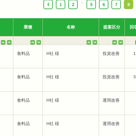
...
‹
1
2
5
6
7
8
業種
名称
提案区分
回
食料品
H社 様
投資改善
1
食料品
H社 様
投資改善
3
食料品
H社 様
運用改善
食料品
H社 様
運用改善