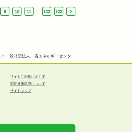
...
9
10
11
122
123
›
作：一般財団法人 省エネルギーセンター
サイトご利用に関して
閲覧推奨環境について
サイトマップ