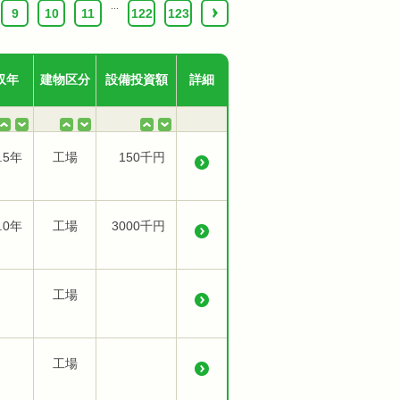
...
9
10
11
122
123
›
収年
建物区分
設備投資額
詳細
.5年
工場
150千円
.0年
工場
3000千円
工場
工場