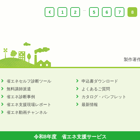
...
‹
1
2
5
6
7
8
製作著
省エネセルフ診断ツール
申込書ダウンロード
無料講師派遣
よくあるご質問
省エネ診断事例
カタログ・パンフレット
省エネ支援現場レポート
最新情報
省エネ動画チャンネル
令和8年度 省エネ支援サービス