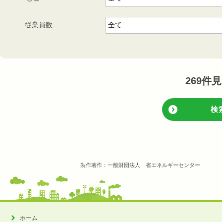
従業員数
269
件見
検
製作著作：一般財団法人 省エネルギーセンター
ホーム