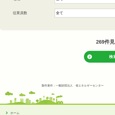
従業員数
269
件見
検
製作著作：一般財団法人 省エネルギーセンター
ホーム