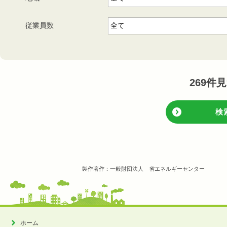
従業員数
269
件見
検
製作著作：一般財団法人 省エネルギーセンター
ホーム