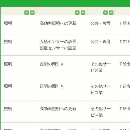
照明
高効率照明への更新
公共・教育
Ｔ館 
照明
人感センサーの設置、
公共・教育
Ｔ館 
照度センサーの設置
照明
照明の間引き
その他サー
Ｔ給食
ビス業
照明
照明の間引き
その他サー
Ｔ給食
ビス業
照明
高効率照明への更新
その他サー
Ｔ給食
ビス業