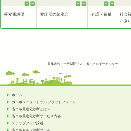
受変電設備
変圧器の統廃合
介護・福祉
社会
いき
製作著作：一般財団法人 省エネルギーセンター
ホーム
カーボンニュートラル
プラットフォーム
省エネ最適化診断とは？
省エネ最適化診断サービス内容
ステップアップ診断
省エネセルフ診断ツール