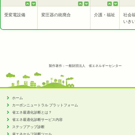
受変電設備
変圧器の統廃合
介護・福祉
社会
いき
製作著作：一般財団法人 省エネルギーセンター
ホーム
カーボンニュートラル
プラットフォーム
省エネ最適化診断とは？
省エネ最適化診断サービス内容
ステップアップ診断
省エネセルフ診断ツール