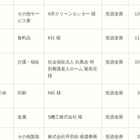
その他サー
A市クリーンセンター 様
投資改善
13
ビス業
食料品
K社 様
投資改善
11
介護・福祉
社会福祉法人 白鳳会 特
投資改善
10
別養護老人ホーム 菊美荘
様
の余
印刷
N社 様
投資改善
3
金属
S機工株式会社 様
投資改善
3
その他製造
株式会社丹羽由 南濃事務
投資改善
3