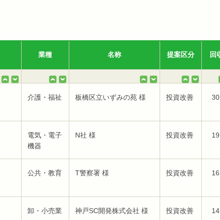
業種
名称
提案区分
回
介護・福祉
板橋区立いずみの苑 様
投資改善
30
電気・電子
N社 様
投資改善
19
機器
公共・教育
T警察署 様
投資改善
16
卸・小売業
神戸SC開発株式会社 様
投資改善
14