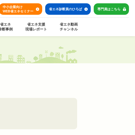
中小企業向け
省エネ診断員の
ひろば
専門員は
こちら
WEB省エネセミナー
省エネ
省エネ支援
省エネ動画
診断事例
現場レポート
チャンネル