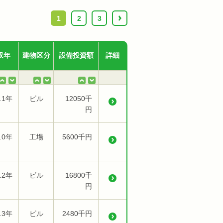
1
2
3
›
収年
建物区分
設備投資額
詳細
.1年
ビル
12050千
円
.0年
工場
5600千円
.2年
ビル
16800千
円
.3年
ビル
2480千円