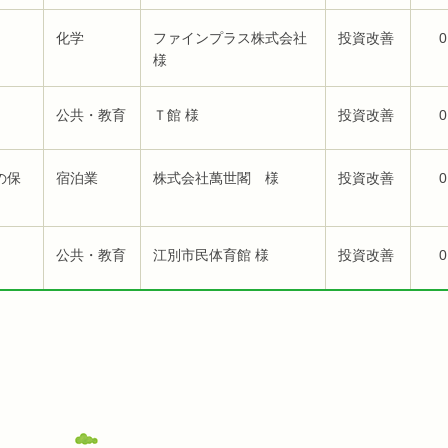
化学
ファインプラス株式会社
投資改善
0
様
公共・教育
Ｔ館 様
投資改善
0
の保
宿泊業
株式会社萬世閣 様
投資改善
0
公共・教育
江別市民体育館 様
投資改善
0