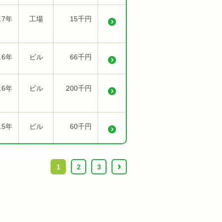
.7年
工場
15千円
.6年
ビル
66千円
.6年
ビル
200千円
.5年
ビル
60千円
1
2
3
›