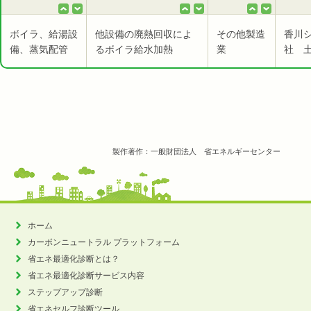
ボイラ、給湯設
他設備の廃熱回収によ
その他製造
香川
備、蒸気配管
るボイラ給水加熱
業
社 
製作著作：一般財団法人 省エネルギーセンター
ホーム
カーボンニュートラル
プラットフォーム
省エネ最適化診断とは？
省エネ最適化診断サービス内容
ステップアップ診断
省エネセルフ診断ツール