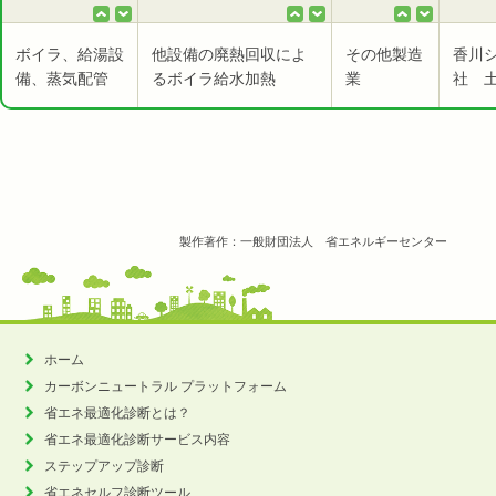
ボイラ、給湯設
他設備の廃熱回収によ
その他製造
香川
備、蒸気配管
るボイラ給水加熱
業
社 
製作著作：一般財団法人 省エネルギーセンター
ホーム
カーボンニュートラル
プラットフォーム
省エネ最適化診断とは？
省エネ最適化診断サービス内容
ステップアップ診断
省エネセルフ診断ツール