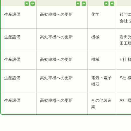
生産設備
高効率機への更新
化学
鈴与
会社 
生産設備
高効率機への更新
機械
岩田
田工場
生産設備
高効率機への更新
機械
H社 
生産設備
高効率機への更新
電気・電子
S社 
機器
生産設備
高効率機への更新
その他製造
A社 
業