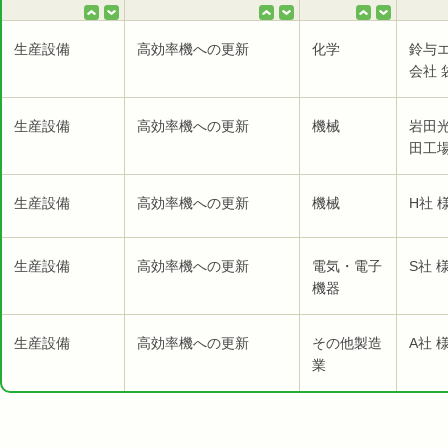
生産設備
高効率機への更新
化学
鈴与
会社 
生産設備
高効率機への更新
機械
岩田
田工場
生産設備
高効率機への更新
機械
H社 
生産設備
高効率機への更新
電気・電子
S社 
機器
生産設備
高効率機への更新
その他製造
A社 
業