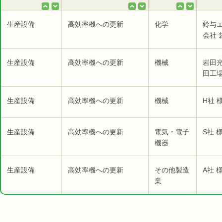
生産設備
高効率機への更新
化学
鈴与
会社 
生産設備
高効率機への更新
機械
岩田
田工場
生産設備
高効率機への更新
機械
H社 
生産設備
高効率機への更新
電気・電子
S社 
機器
生産設備
高効率機への更新
その他製造
A社 
業