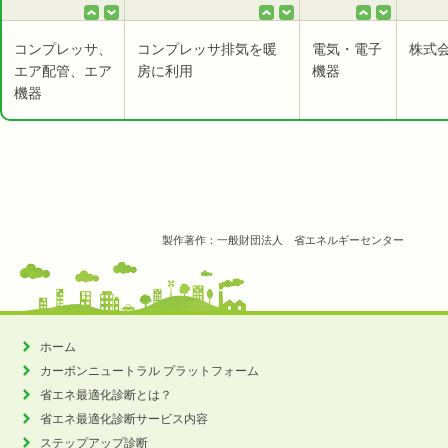
コンプレッサ、
コンプレッサ排気を暖
電気・電子
株式
エア配管、エア
房に利用
機器
機器
製作著作：一般財団法人 省エネルギーセンター
ホーム
カーボンニュートラル
プラットフォーム
省エネ最適化診断とは？
省エネ最適化診断サービス内容
ステップアップ診断