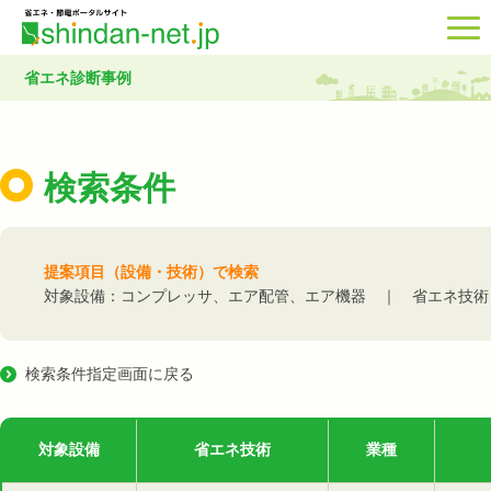
省エネ診断事例
検索条件
提案項目（設備・技術）で検索
対象設備：コンプレッサ、エア配管、エア機器 ｜ 省エネ技術
検索条件指定画面に戻る
対象設備
省エネ技術
業種