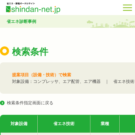
省エネ診断事例
検索条件
提案項目（設備・技術）で検索
対象設備：コンプレッサ、エア配管、エア機器 ｜ 省エネ技術
検索条件指定画面に戻る
対象設備
省エネ技術
業種