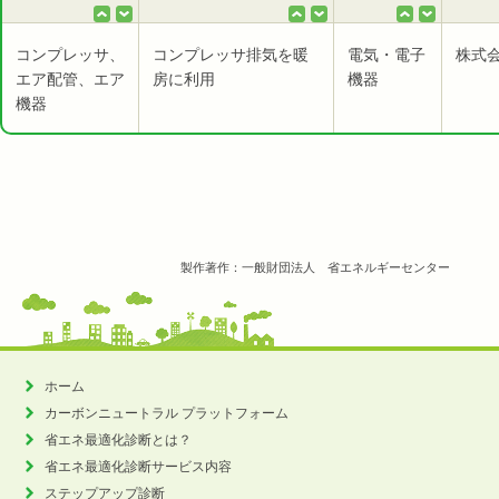
コンプレッサ、
コンプレッサ排気を暖
電気・電子
株式
エア配管、エア
房に利用
機器
機器
製作著作：一般財団法人 省エネルギーセンター
ホーム
カーボンニュートラル
プラットフォーム
省エネ最適化診断とは？
省エネ最適化診断サービス内容
ステップアップ診断