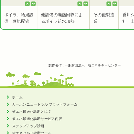
ボイラ、給湯設
他設備の廃熱回収によ
その他製造
香川
備、蒸気配管
るボイラ給水加熱
業
社 
製作著作：一般財団法人 省エネルギーセンター
ホーム
カーボンニュートラル
プラットフォーム
省エネ最適化診断とは？
省エネ最適化診断サービス内容
ステップアップ診断
省エネセルフ診断ツール