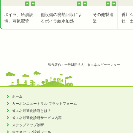
ボイラ、給湯設
他設備の廃熱回収によ
その他製造
香川
備、蒸気配管
るボイラ給水加熱
業
社 
製作著作：一般財団法人 省エネルギーセンター
ホーム
カーボンニュートラル
プラットフォーム
省エネ最適化診断とは？
省エネ最適化診断サービス内容
ステップアップ診断
省エネセルフ診断ツール