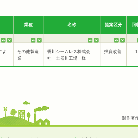
業種
名称
提案区分
回
によ
その他製造
香川シームレス株式会
投資改善
1
業
社 土器川工場 様
製作著