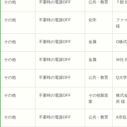
その他
不要時の電源OFF
公共・教育
Ｔ館 
その他
不要時の電源OFF
化学
ファ
様
その他
不要時の電源OFF
金属
O株式
その他
不要時の電源OFF
金属
Ｍ社 
その他
不要時の電源OFF
公共・教育
Q大学
その他
不要時の電源OFF
その他製造
株式
業
所 様
その他
不要時の電源OFF
公共・教育
A市役