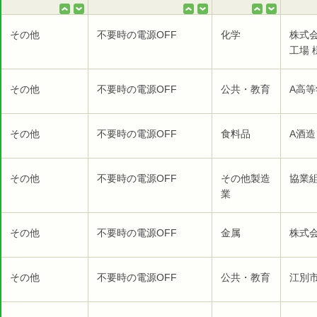
その他
不要時の電源OFF
化学
株式
工場 
その他
不要時の電源OFF
公共・教育
A高等
その他
不要時の電源OFF
食料品
A酒造
その他
不要時の電源OFF
その他製造
協業組
業
その他
不要時の電源OFF
金属
株式
その他
不要時の電源OFF
公共・教育
江別市