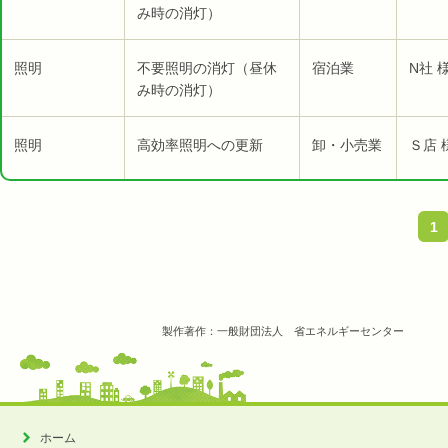
み時の消灯）
照明
不要照明の消灯（昼休
宿泊業
N社 
み時の消灯）
照明
高効率照明への更新
卸・小売業
Ｓ店 
1
製作著作：一般財団法人 省エネルギーセンター
ホーム