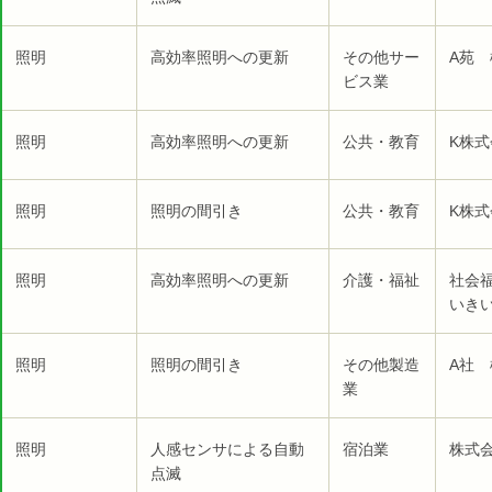
照明
高効率照明への更新
その他サー
A苑 
ビス業
照明
高効率照明への更新
公共・教育
K株
照明
照明の間引き
公共・教育
K株
照明
高効率照明への更新
介護・福祉
社会
いき
照明
照明の間引き
その他製造
A社 
業
照明
人感センサによる自動
宿泊業
株式
点滅