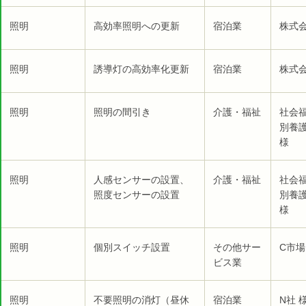
照明
高効率照明への更新
宿泊業
株式
照明
誘導灯の高効率化更新
宿泊業
株式
照明
照明の間引き
介護・福祉
社会福
別養
様
照明
人感センサーの設置、
介護・福祉
社会福
照度センサーの設置
別養
様
照明
個別スイッチ設置
その他サー
C市場
ビス業
照明
不要照明の消灯（昼休
宿泊業
N社 