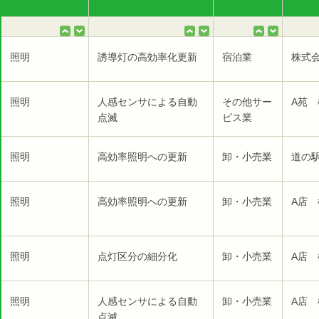
照明
誘導灯の高効率化更新
宿泊業
株式
照明
人感センサによる自動
その他サー
A苑 
点滅
ビス業
照明
高効率照明への更新
卸・小売業
道の
照明
高効率照明への更新
卸・小売業
A店 
照明
点灯区分の細分化
卸・小売業
A店 
照明
人感センサによる自動
卸・小売業
A店 
点滅