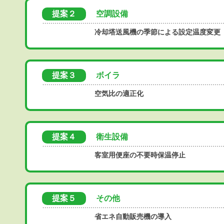
提案２
空調設備
冷却塔送風機の季節による設定温度変更
提案３
ボイラ
空気比の適正化
提案４
衛生設備
客室用便座の不要時保温停止
提案５
その他
省エネ自動販売機の導入